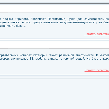
е отдыха Кириловки "Калипсо": Проживание, кухня для самостоятельног
ещение пляжа. Услуги, предоставляемые за дополнительную плату на баз
тание: На базе ...
Показать весь текс
ртабельных номерах категории "люкс" различной вместимости. В каждо
стема), спутниковое ТВ, мебель, санузел с горячей водой. На базе отдых
Показать весь текс