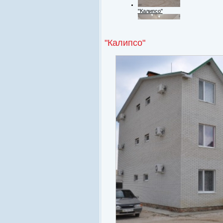
"Калипсо"
"Калипсо"
Номерной фонд
Территория