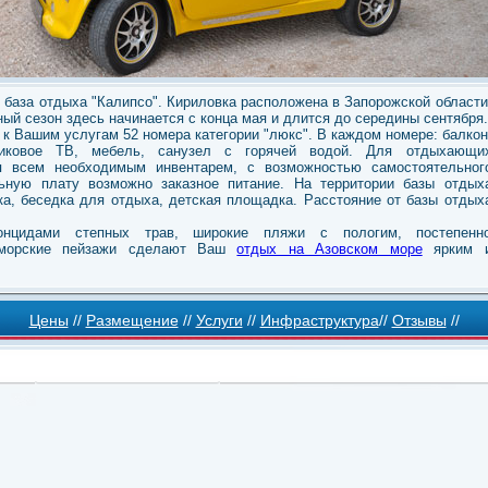
база отдыха "Калипсо". Кириловка расположена в Запорожской области
ый сезон здесь начинается с конца мая и длится до середины сентября.
 к Вашим услугам 52 номера категории "люкс". В каждом номере: балкон
утниковое ТВ, мебель, санузел с горячей водой. Для отдыхающи
ая всем необходимым инвентарем, с возможностью самостоятельног
ьную плату возможно заказное питание. На территории базы отдых
ка, беседка для отдыха, детская площадка. Расстояние от базы отдых
нцидами степных трав, широкие пляжи с пологим, постепенн
 морские пейзажи сделают Ваш
отдых на Азовском море
ярким 
Цены
//
Размещение
//
Услуги
//
Инфраструктура
//
Отзывы
//