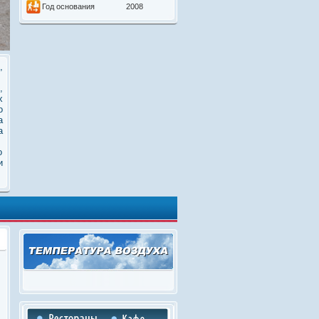
Год основания
2008
,
,
х
о
а
а
о
и