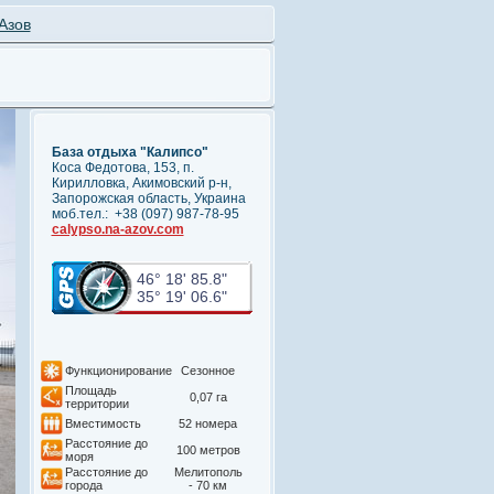
Азов
База отдыха "Калипсо"
Коса Федотова, 153, п.
Кирилловка, Акимовский р-н,
Запорожская область, Украина
моб.тел.: +38 (097) 987-78-95
calypso.na-azov.com
46° 18' 85.8"
35° 19' 06.6"
Функционирование
Сезонное
Площадь
0,07 га
территории
Вместимость
52 номера
Расстояние до
100 метров
моря
Расстояние до
Мелитополь
города
- 70 км