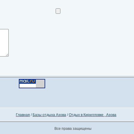
Главная
/
Базы отдыха Азова
/
Отдых в Кирилловке , Азова
Все права защищены