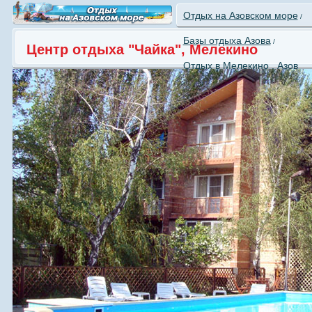
Отдых на Азовском море
/
Базы отдыха Азова
/
Центр отдыха "Чайка", Мелекино
Отдых в Мелекино , Азов