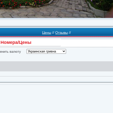
Цены
//
Отзывы
//
Номера/Цены
енить валюту