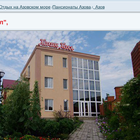
Отдых на Азовском море
Пансионаты Азова
, Азов
/
/
л",