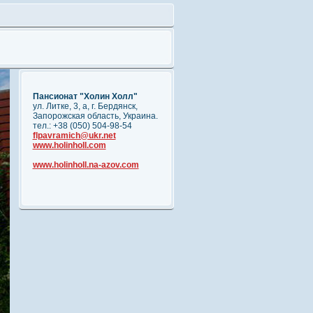
Пансионат "Холин Холл"
ул. Литке, 3, а, г. Бердянск,
Запорожская область, Украина.
тел.: +38 (050) 504-98-54
flpavramich@ukr.net
www.holinholl.com
www.holinholl.na-azov.com