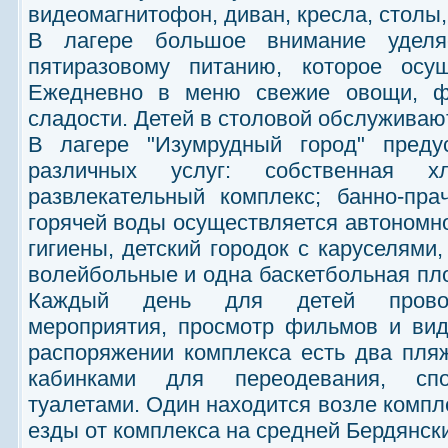
видеомагнитофон, диван, кресла, столы,
В лагере большое внимание уделяе
пятиразовому питанию, которое осущ
Ежедневно в меню свежие овощи, фр
сладости. Детей в столовой обслужива
В лагере "Изумрудный город" преду
различных услуг: собственная хле
развлекательный комплекс; банно-пра
горячей воды осуществляется автономно
гигиены, детский городок с каруселями,
волейбольные и одна баскетбольная пл
Каждый день для детей проводя
мероприятия, просмотр фильмов и вид
распоряжении комплекса есть два пля
кабинками для переодевания, спо
туалетами. Один находится возле компле
езды от комплекса на средней Бердянски