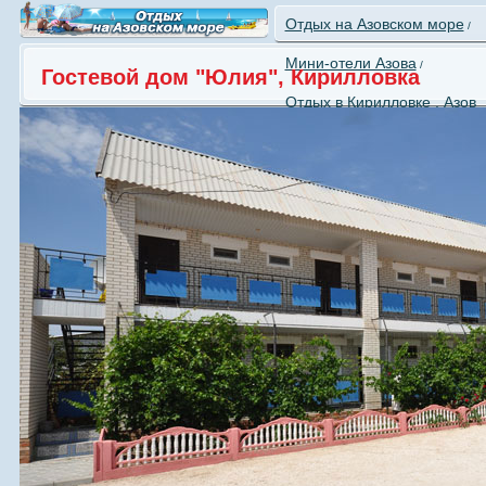
Отдых на Азовском море
/
Мини-отели Азова
/
Гостевой дом "Юлия", Кирилловка
Отдых в Кирилловке , Азов