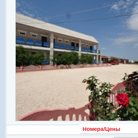
Номерной фонд
Общая кухня
Бассейн
Территория
Номера/Цены