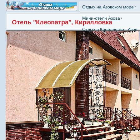
Отдых на Азовском море
/
Мини-отели Азова
/
Отель "Клеопатра", Кирилловка
Отдых в Кирилловке , Азов