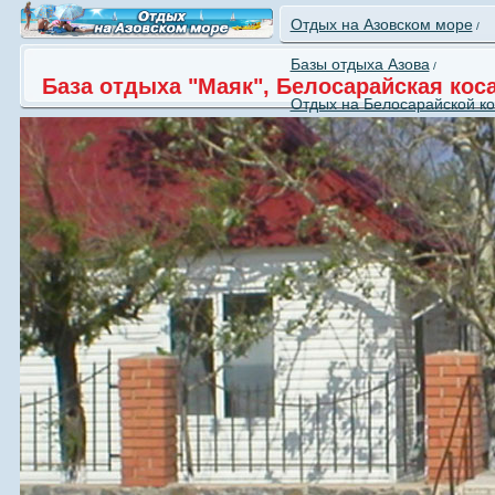
Отдых на Азовском море
/
Базы отдыха Азова
/
База отдыха "Маяк", Белосарайская кос
Отдых на Белосарайской кос