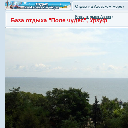
Отдых на Азовском море
/
Базы отдыха Азова
/
База отдыха "Поле чудес", Урзуф