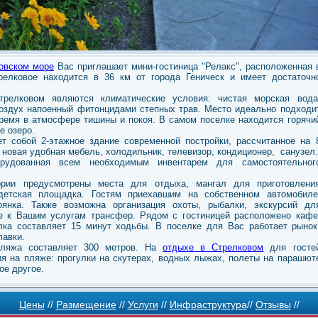
овском море
Вас приглашает мини-гостиница "Релакс", расположенная 
релковое находится в 36 км от города Геническ и имеет достаточн
релковом являются климатические условия: чистая морская вода
оздух напоенный фитонцидами степных трав. Место идеально подходи
время в атмосфере тишины и покоя. В самом поселке находится горячи
е озеро.
ет собой 2-этажное здание современной постройки, рассчитанное на 
 новая удобная мебель, холодильник, телевизор, кондиционер, санузел.
орудованная всем необходимым инвентарем для самостоятельног
ории предусмотрены места для отдыха, мангал для приготовлени
етская площадка. Гостям приехавшим на собственном автомобиле
оянка. Также возможна организация охоты, рыбалки, экскурсий дл
це к Вашим услугам трансфер. Рядом с гостиницей расположено кафе
лка составляет 15 минут ходьбы. В поселке для Вас работает рынок
лавки.
пляжа составляет 300 метров. На
отдыхе в Стрелковом
для госте
я на пляже: прогулки на скутерах, водных лыжах, полеты на парашют
ое другое.
Цены
//
Размещение
//
Услуги
//
Инфраструктура
//
Отзывы
//