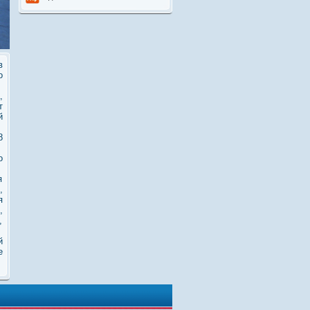
в
о
,
т
й
8
о
я
,
я
,
,
й
е