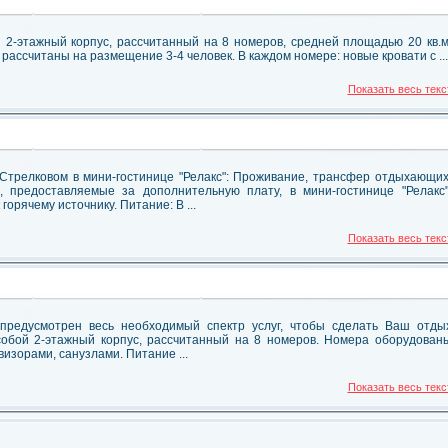
 2-этажный корпус, рассчитанный на 8 номеров, средней площадью 20 кв.м
ассчитаны на размещение 3-4 человек. В каждом номере: новые кровати с ...
Показать весь текс
 Стрелковом в мини-гостинице "Релакс": Проживание, трансфер отдыхающих
и, предоставляемые за дополнительную плату, в мини-гостинице "Релакс"
горячему источнику. Питание: В ...
Показать весь текс
й предусмотрен весь необходимый спектр услуг, чтобы сделать Ваш отды
собой 2-этажный корпус, рассчитанный на 8 номеров. Номера оборудован
изорами, санузлами. Питание ...
Показать весь текс