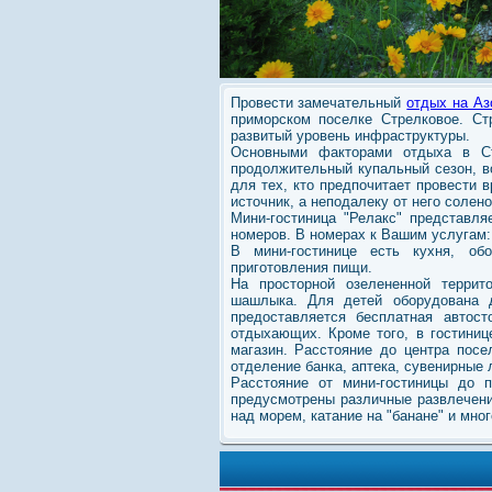
Провести замечательный
отдых на Аз
приморском поселке Стрелковое. Ст
развитый уровень инфраструктуры.
Основными факторами отдыха в Ст
продолжительный купальный сезон, в
для тех, кто предпочитает провести 
источник, а неподалеку от него солено
Мини-гостиница "Релакс" представля
номеров. В номерах к Вашим услугам:
В мини-гостинице есть кухня, об
приготовления пищи.
На просторной озелененной террит
шашлыка. Для детей оборудована д
предоставляется бесплатная автост
отдыхающих. Кроме того, в гостини
магазин. Расстояние до центра посе
отделение банка, аптека, сувенирные 
Расстояние от мини-гостиницы до 
предусмотрены различные развлечени
над морем, катание на "банане" и мног