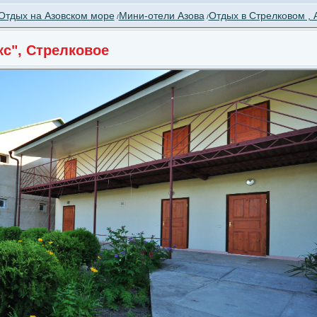
Отдых на Азовском море
Мини-отели Азова
Отдых в Стрелковом , 
/
/
кс", Стрелковое