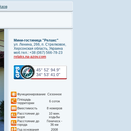
Азов
Мини-гостиница "Релакс"
ул. Ленина, 266, п. Стрелковое,
Херсонская область, Украина
моб.тел.: +38 (067) 566-78-23
relaks.na-azov.com
45° 52' 94.9"
34° 53' 41.0"
Функционирование
Сезонное
Площадь
6 соток
территории
Вместимость
8 номеров
Расстояние до
10 мин.
моря
ходьбы
Расстояние до
Геническ -
города
36 км
Год основания
2008