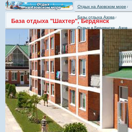
Отдых на Азовском море
/
Базы отдыха Азова
/
База отдыха "Шахтер", Бердянск
Отдых в Бердянске , Азов