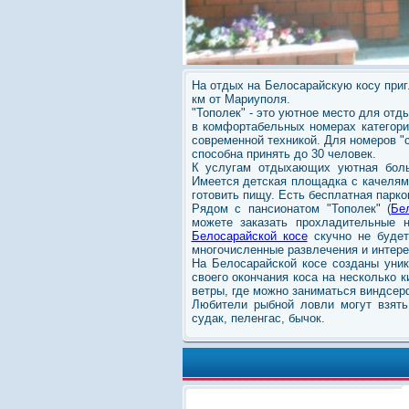
На отдых на Белосарайскую косу приг
км от Мариуполя.
"Тополек" - это уютное место для от
в комфортабельных номерах категор
современной техникой. Для номеров "
способна принять до 30 человек.
К услугам отдыхающих уютная боль
Имеется детская площадка с качелям
готовить пищу. Есть бесплатная парко
Рядом с пансионатом "Тополек" (
Бе
можете заказать прохладительные 
Белосарайской косе
скучно не будет
многочисленные развлечения и интер
На Белосарайской косе созданы уник
своего окончания коса на несколько 
ветры, где можно заниматься виндсер
Любители рыбной ловли могут взять
судак, пеленгас, бычок.