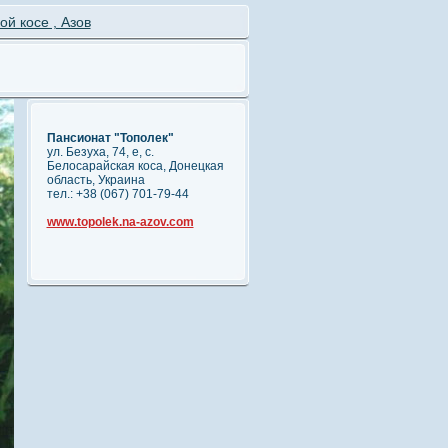
й косе , Азов
Пансионат "Тополек"
ул. Безуха, 74, е, с.
Белосарайская коса, Донецкая
область, Украина
тел.: +38 (067) 701-79-44
www.topolek.na-azov.com