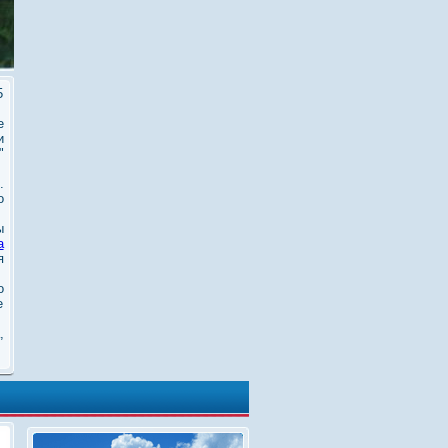
5
е
и
"
.
о
ы
а
я
о
е
,