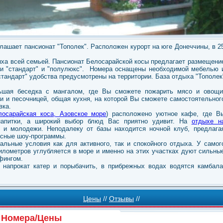
лашает пансионат "Тополек". Расположен курорт на юге Донеччины, в 2
дыха всей семьей. Пансионат Белосарайской косы предлагает размещени
ии "стандарт" и "полулюкс". Номера оснащены необходимой мебелью 
стандарт" удобства предусмотрены на территории. База отдыха "Тополек
шая беседка с мангалом, где Вы сможете пожарить мясо и овощи
и и песочницей, общая кухня, на которой Вы сможете самостоятельног
вка.
лосарайская коса, Азовское море
) расположено уютное кафе, где В
напитки, а широкий выбор блюд Вас приятно удивит. На
отдыхе н
 и молодежи. Неподалеку от базы находится ночной клуб, предлага
есные шоу-программы.
альные условия как для активного, так и спокойного отдыха. У самог
километров углубляется в море и именно на этих участках дуют сильны
фингом.
 напрокат катер и порыбачить, в прибрежных водах водятся камбала
Цены
//
Отзывы
//
Номера/Цены