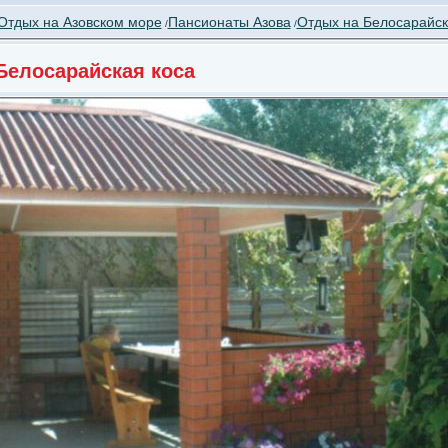
Отдых на Азовском море
Пансионаты Азова
Отдых на Белосарайско
/
/
Белосарайская коса