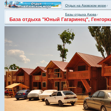
Отдых на Азовском море
/
Базы отдыха Азова
/
База отдыха "Юный Гагаринец", Генгорк