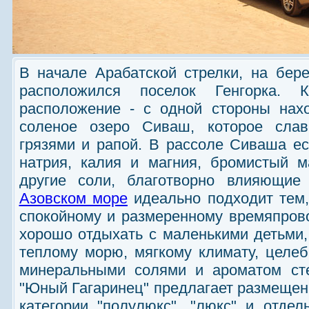
В начале Арабатской стрелки, на бер
расположился поселок Генгорка. 
расположение - с одной стороны нахо
соленое озеро Сиваш, которое сла
грязями и рапой. В рассоле Сиваша е
натрия, калия и магния, бромистый м
другие соли, благотворно влияющие 
Азовском море
идеально подходит тем,
спокойному и размеренному времяпров
хорошо отдыхать с маленькими детьми
теплому морю, мягкому климату, целеб
минеральными солями и ароматом сте
"Юный Гагаринец" предлагает размеще
категории "полулюкс", "люкс" и отде