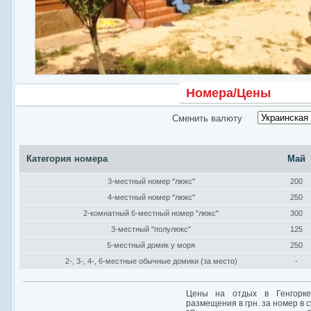
Номера/Цены
Сменить валюту
Категория номера
Май
3-местный номер "люкс"
200
4-местный номер "люкс"
250
2-комнатный 6-местный номер "люкс"
300
3-местный "полулюкс"
125
5-местный домик у моря
250
2-, 3-, 4-, 6-местные обычные домики (за место)
-
Цены на отдых в Генгорке
размещения в грн. за номер в с