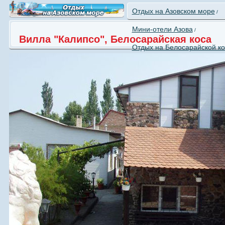
Отдых на Азовском море
/
Мини-отели Азова
/
Вилла "Калипсо", Белосарайская коса
Отдых на Белосарайской кос