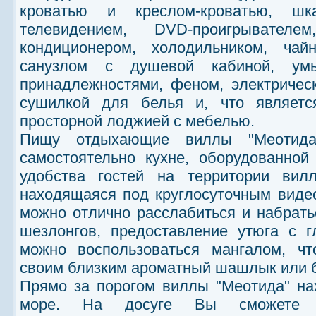
кроватью и креслом-кроватью, шка
телевидением, DVD-проигрывате
кондиционером, холодильником, чай
санузлом с душевой кабиной, умы
принадлежностями, феном, электричес
сушилкой для белья и, что являет
просторной лоджией с мебелью.
Пищу отдыхающие виллы "Меотида"
самостоятельно кухне, оборудованно
удобства гостей на территории вилл
находящаяся под круглосуточным виде
можно отлично расслабиться и набратьс
шезлонгов, предоставление утюга с г
можно воспользоваться мангалом, чт
своим близким ароматный шашлык или 
Прямо за порогом виллы "Меотида" на
море. На досуге Вы сможете п