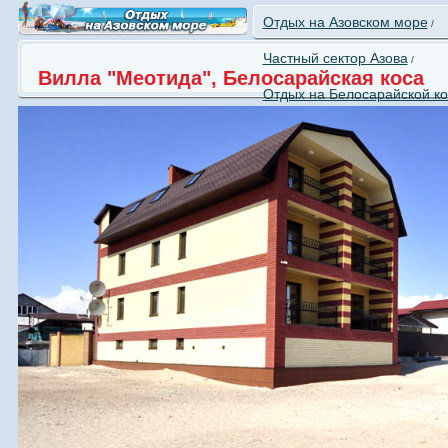
Отдых на Азовском море
/
Частный сектор Азова
/
Вилла "Меотида", Белосарайская коса
Отдых на Белосарайской кос