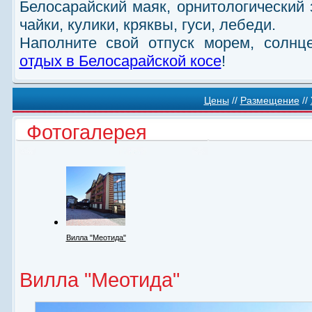
Белосарайский маяк, орнитологический 
чайки, кулики, кряквы, гуси, лебеди.
Наполните свой отпуск морем, солнц
отдых в Белосарайской косе
!
Цены
//
Размещение
//
Фотогалерея
Вилла "Меотида"
Вилла "Меотида"