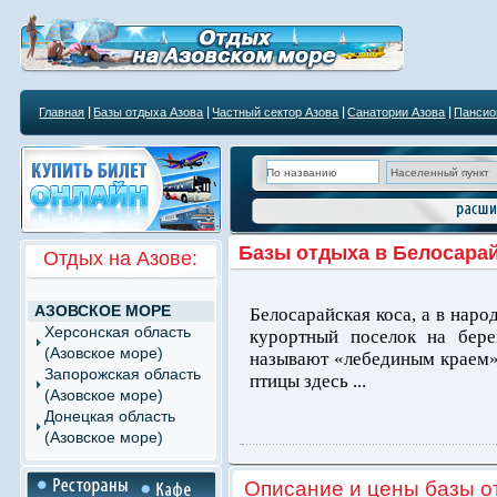
Главная
Базы отдыха Азова
Частный сектор Азова
Санатории Азова
Пансио
Базы отдыха в Белосарай
Отдых на Азове:
АЗОВСКОЕ МОРЕ
Белосарайская коса, а в наро
Херсонская область
курортный поселок на бере
(Азовское море)
называют «лебединым краем»,
Запорожская область
птицы здесь ...
(Азовское море)
Донецкая область
(Азовское море)
Описание и цены базы о