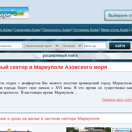
Выберите о
р Азова
Санатории Азова
Пансионаты Азова
Гостиницы Азова
Мини-отели Азова
ый сектор в Мариуполе Азовского моря
сти отдых с комфортом Вы можете посетив приморский город Мариуполь
я города берет свое начало с XVI века. В это время он существовал ка
ая крепость. В настоящее время Мариуполь ...
Показать весь текс
ие и цены на жилье в частном секторе Мариуполя