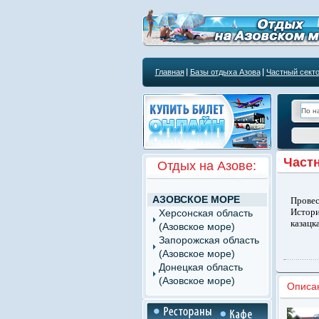
Главная
Базы отдыха Азова
Частный секто
Частн
Отдых на Азове:
АЗОВСКОЕ МОРЕ
Прове
Истори
Херсонская область
казацк
(Азовское море)
Запорожская область
(Азовское море)
Донецкая область
(Азовское море)
Описан