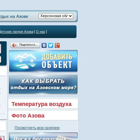
тдых на Азове
Детские лагеря Азова
О нас
Поделиться…
.
к
Температура воздуха
т
Фото Азова
Посмотреть всю галерею