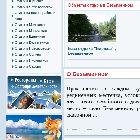
Отдых в Юрьевке
Объекты отдыха в Безыменном
Отдых в Ялте Азовской
Отдых на Белосарайской
косе
Отдых в Мелекино
Отдых в Мариуполе
Отдых в Широкино
Отдых в Безыменном
База отдыха "Бирюса" ,
Отдых в Новоазовске
Безыменное
Отдых в Сопино
Отдых в Пионерском
Отдых в Седово
О Безыменном
Практически в каждом ку
уединенных местечка, услов
для тихого семейного отдых
место – село Безыменное, 
сказочной ...