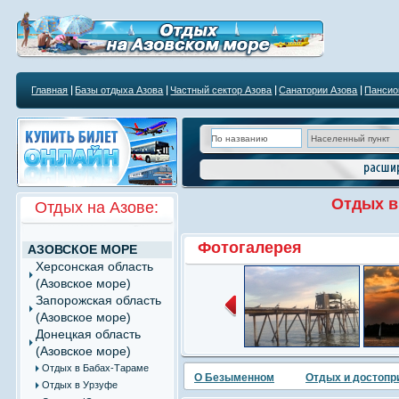
Главная
Базы отдыха Азова
Частный сектор Азова
Санатории Азова
Пансио
Отдых 
Отдых на Азове:
Фотогалерея
АЗОВСКОЕ МОРЕ
Херсонская область
(Азовское море)
Запорожская область
(Азовское море)
Донецкая область
(Азовское море)
Отдых в Бабах-Тараме
О Безыменном
Отдых и достопр
Отдых в Урзуфе