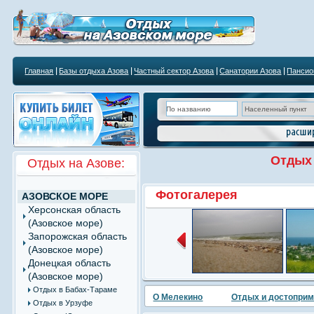
Главная
Базы отдыха Азова
Частный сектор Азова
Санатории Азова
Пансио
Отдых
Отдых на Азове:
Фотогалерея
АЗОВСКОЕ МОРЕ
Херсонская область
(Азовское море)
Запорожская область
(Азовское море)
Донецкая область
(Азовское море)
Отдых в Бабах-Тараме
О Мелекино
Отдых и достоприм
Отдых в Урзуфе